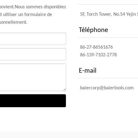
convient.Nous sommes disponibles
5F, Torch Tower, No.54 Yejin
 utiliser un formulaire de
rsonnellement.
Téléphone
86-27-86561676
86-139-7102-2778
E-mail
baiercorp@baiertools.com