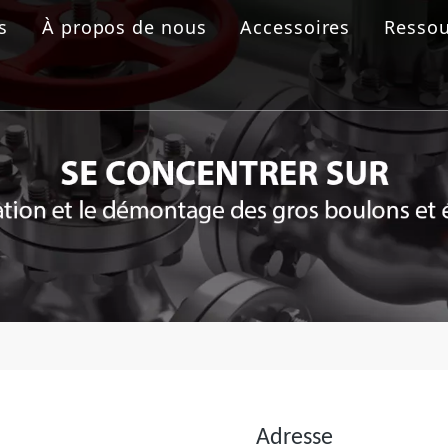
s
À propos de nous
Accessoires
Ressou
 boulonnage
aulique
rolique
ride
Adresse