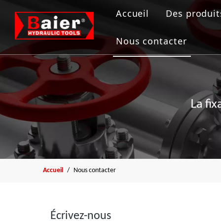
Accueil
Des produit
Outils de
Nous contacter
Vérin hydr
Pompe hyd
Extracteur
Outil de b
Accueil
/
Nous contacter
Écrivez-nous