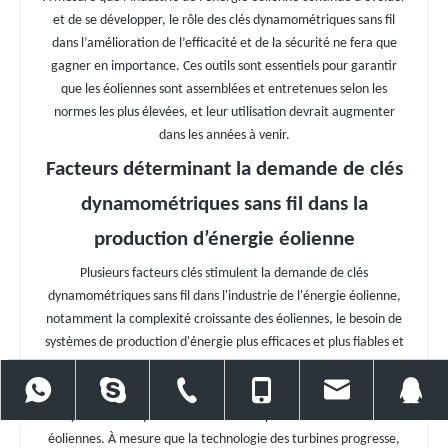
et de se développer, le rôle des clés dynamométriques sans fil
dans l’amélioration de l’efficacité et de la sécurité ne fera que
gagner en importance. Ces outils sont essentiels pour garantir
que les éoliennes sont assemblées et entretenues selon les
normes les plus élevées, et leur utilisation devrait augmenter
dans les années à venir.
Facteurs déterminant la demande de clés
dynamométriques sans fil dans la
production d’énergie éolienne
Plusieurs facteurs clés stimulent la demande de clés
dynamométriques sans fil dans l'industrie de l'énergie éolienne,
notamment la complexité croissante des éoliennes, le besoin de
systèmes de production d'énergie plus efficaces et plus fiables et
la demande croissante de sources d'énergie renouvelables.
+86 15918534550
86 13971022778
86 27 86561676
86 13971022778
baiercor
L’un des principaux facteurs à l’origine de la demande de clés
dynamométriques sans fil est la complexité croissante des
éoliennes. À mesure que la technologie des turbines progresse,