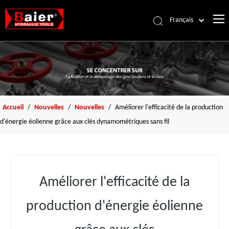
Français
Português
Accueil
Español
Pусский
Des produits
العربية
À propos de nous
English
Accessoires
Accueil
/
Nouvelles
/
Nouvelles
/
Améliorer l'efficacité de la production
d'énergie éolienne grâce aux clés dynamométriques sans fil
Ressources
Nouvelles
Nous contacter
Améliorer l'efficacité de la
production d'énergie éolienne