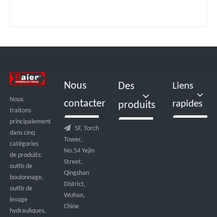
Nous
Des
Liens
Nous
contacter
rapides
produits
traitons
principalement

5F, Torch
dans cinq
Tower,
catégories
No.54 Yejin
de produits:
Street,
outils de
Qingshan
boulonnage,
District,
outils de
Wuhan,
levage
Chine
hydrauliques,