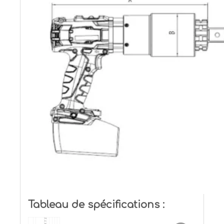
Tableau de spécifications :
Vit
es
se