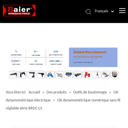
Français
Português
Español
Pусский
العربية
English
Vous êtes ici:
Accueil
»
Des produits
»
Outils de boulonnage
»
Clé
dynamométrique électrique
»
Clé dynamométrique numérique sans fil
réglable série BRDC-LS