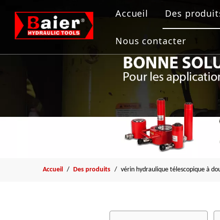
Accueil
Des produit
Outils de
Nous contacter
Vérin hydr
Pompe hyd
Extracteur
Outil de b
Accueil
/
Des produits
/
vérin hydraulique télescopique à do