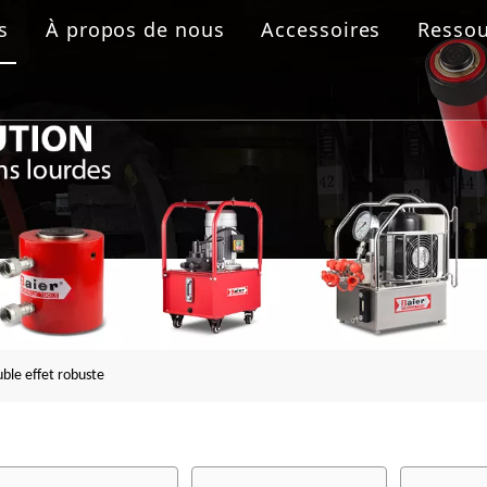
s
À propos de nous
Accessoires
Ressou
 boulonnage
aulique
rolique
ride
uble effet robuste