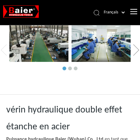
Français
Português
Español
Pусский
العربية
English
vérin hydraulique double effet
étanche en acier
Puissance hydraulique Baier (Wuhan) Co., Ltd
en tant que