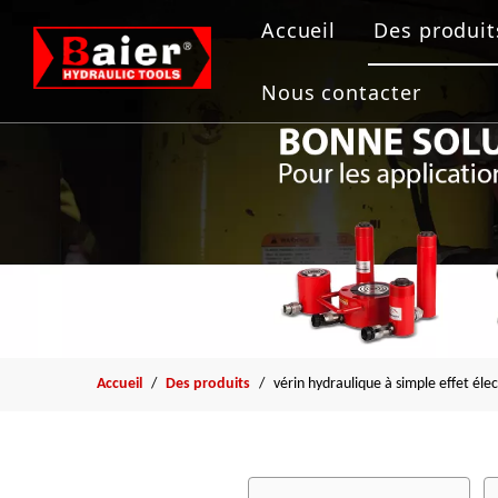
Accueil
Des produit
Outils de
Nous contacter
Vérin hydr
Pompe hyd
Extracteur
Outil de b
Accueil
/
Des produits
/
vérin hydraulique à simple effet élec