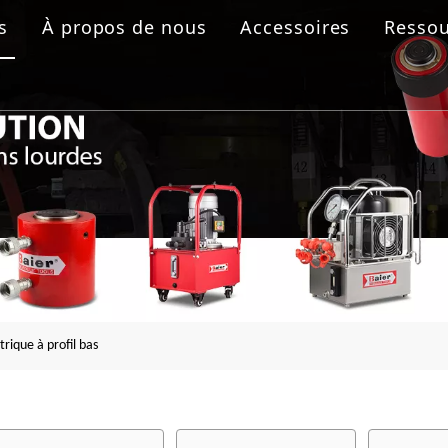
s
À propos de nous
Accessoires
Ressou
 boulonnage
aulique
rolique
ride
trique à profil bas