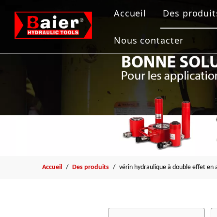
Accueil
Des produit
Outils de
Nous contacter
Vérin hydr
Pompe hyd
Extracteur
Outil de b
Accueil
/
Des produits
/
vérin hydraulique à double effet en a