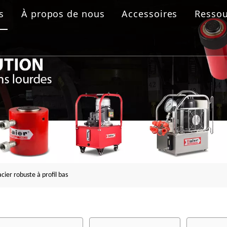
s
À propos de nous
Accessoires
Ressou
 boulonnage
aulique
rolique
ride
cier robuste à profil bas