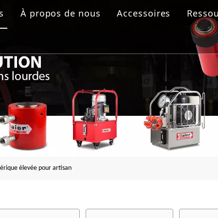
s
À propos de nous
Accessoires
Ressou
 boulonnage
aulique
rolique
ride
rique élevée pour artisan