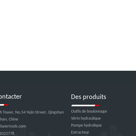
ontacter
Des produits
Outils de boulonnage
ch Tower, No.54 Yejin Street, Qingshan
Vérin hydraulique
uhan, Chine
Pompe hydrolique
baiertools.com
Extracteur
1022778