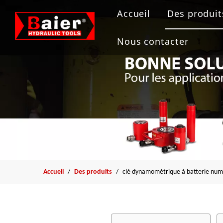
Accueil
Des produit
Outils de
Nous contacter
Vérin hydr
Pompe hyd
Extracteur
Outil de b
Accueil
/
Des produits
/
clé dynamométrique à batterie numé