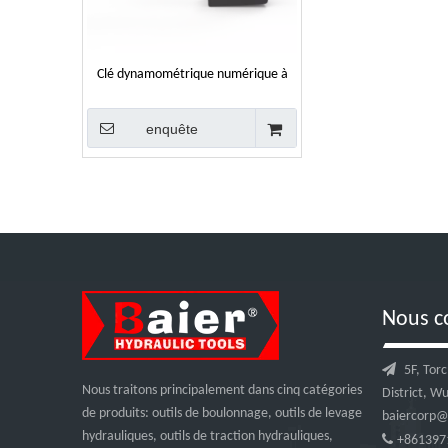
Clé dynamométrique numérique à
batterie élevée pour artisan
enquête
Nous c

5F, Tor
Nous traitons principalement dans cinq catégories
District, W
de produits: outils de boulonnage, outils de levage
baiercorp@
hydrauliques, outils de traction hydrauliques,

+861397