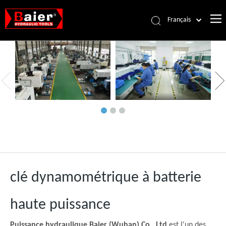
Français
Português
Español
Pусский
العربية
English
clé dynamométrique à batterie
haute puissance
Puissance hydraulique Baier (Wuhan) Co., Ltd
est l'un des