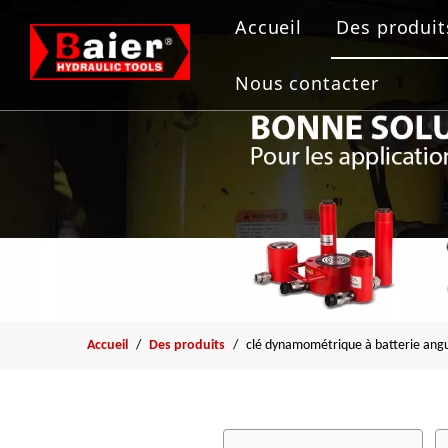
Accueil
Des produit
Outils de
Nous contacter
Vérin hydr
Pompe hyd
Extracteur
Outil de b
Accueil
/
Des produits
/
clé dynamométrique à batterie angu