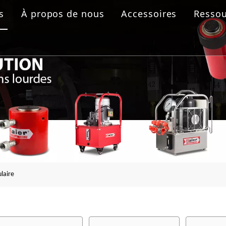
s
À propos de nous
Accessoires
Ressou
 boulonnage
aulique
rolique
ride
laire