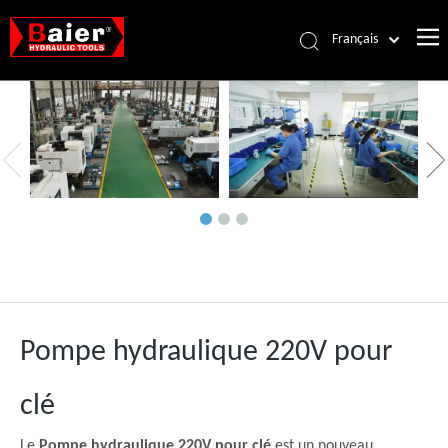
Français
Português
Español
Pусский
العربية
English
Pompe hydraulique 220V pour
clé
Le
Pompe hydraulique 220V pour clé
est un nouveau