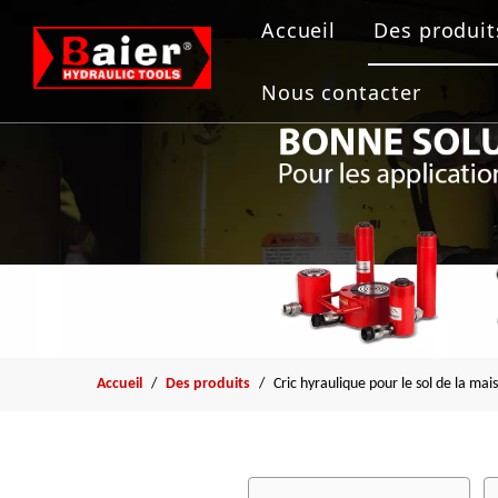
Accueil
Des produit
Outils de
Nous contacter
Vérin hydr
Pompe hyd
Extracteur
Outil de b
Accueil
/
Des produits
/
Cric hyraulique pour le sol de la mai