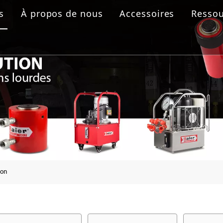
s
À propos de nous
Accessoires
Ressou
 boulonnage
aulique
rolique
ride
son