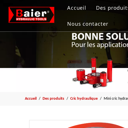
Accueil
Des produit
Outils de
Nous contacter
Vérin hydr
Pompe hyd
Extracteur
Outil de b
Accueil
/
Des produits
/
Cric hydraulique
/
Mini cric hydra