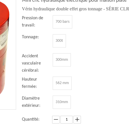
Mini cric hydraulique électrique pour maison plate
Vérin hydraulique double effet gros tonnage - SÉRIE CL
Pression de
700 bars
travail:
Tonnage:
300t
Accident
300mm
vasculaire
cérébral:
Hauteur
562 mm
fermée:
Diamètre
310mm
extérieur:
Quantité: