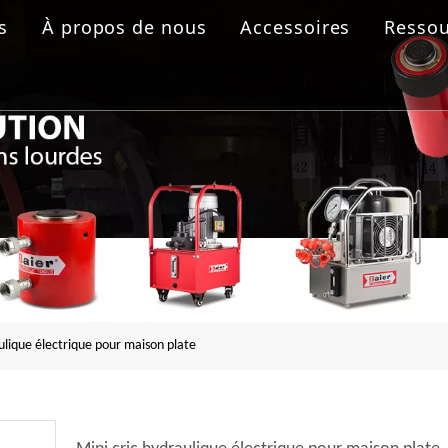
s
À propos de nous
Accessoires
Ressou
 boulonnage
aulique
rolique
ride
ulique électrique pour maison plate