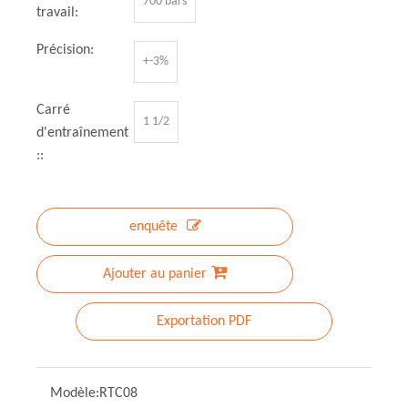
700 bars
travail:
Précision:
+-3%
Carré
1 1/2
d'entraînement
::
enquête
Ajouter au panier
Exportation PDF
Modèle:
RTC08