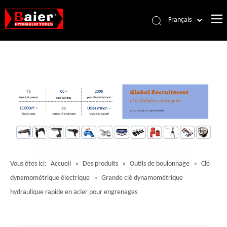
Français
Português
Español
Pусский
العربية
English
Vous êtes ici:
Accueil
»
Des produits
»
Outils de boulonnage
»
Clé
dynamométrique électrique
»
Grande clé dynamométrique
hydraulique rapide en acier pour engrenages