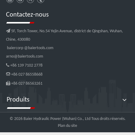
Contactez-nous

5F, Torch Tower, No.54 Yejin Avenue, district de Qingshan, Wuhan,
Chine, 430080
baiercorp
@baiertools.com
arno@baiertools.com

+86 139 7102 2778

+86 027 86558668

+86 027 86563261
Produits
©
2026
Baier Hydraulic Power (Wuhan) Co., Ltd Tous droits réservés.
Plan du site