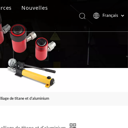
rces
Nouvelles
Français
Português
Español
Pусский
العربية
English
liage de titane et d'aluminium