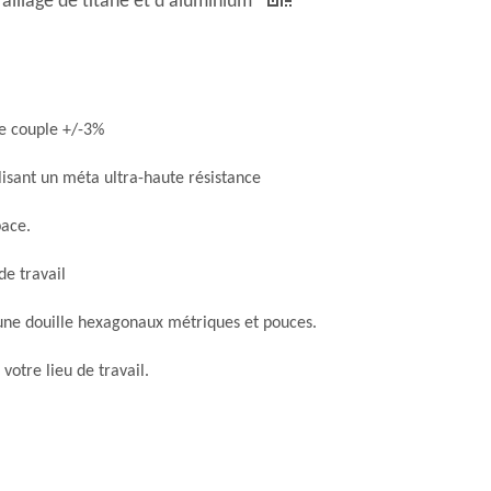
lliage de titane et d'aluminium
de couple +/-3%
lisant un méta ultra-haute résistance
pace.
de travail
à une douille hexagonaux métriques et pouces.
votre lieu de travail.