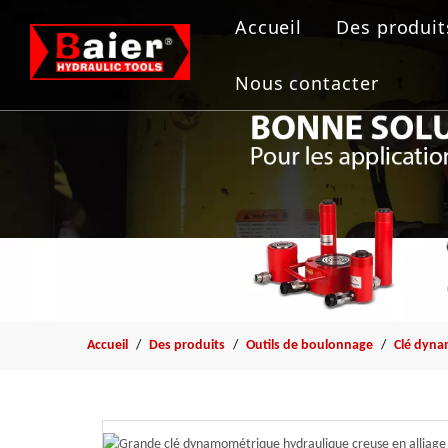
Accueil
Des produit
Outils de
Nous contacter
Vérin hydr
Pompe hyd
Extracteur
Outil de b
Accueil
/
Des produits
/
Outils de boulonnage
/
Clé dyna