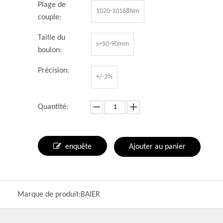
Plage de
1020-10168Nm
couple:
Taille du
s=50-90mm
boulon:
Précision:
+/-3%
Quantité:
enquête
Ajouter au panier
Marque de produit:
BAIER