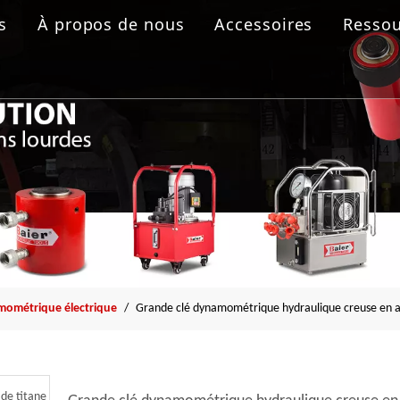
s
À propos de nous
Accessoires
Ressou
 boulonnage
aulique
rolique
ride
mométrique électrique
/
Grande clé dynamométrique hydraulique creuse en al