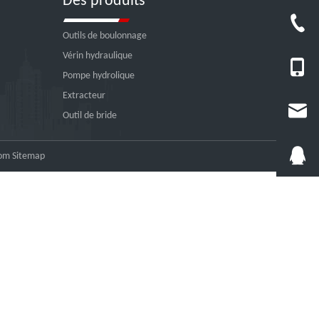
Des produits
Outils de boulonnage
Vérin hydraulique
Pompe hydrolique
Extracteur
Outil de bride
com
Sitemap