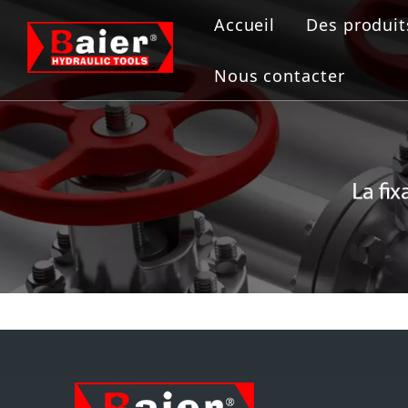
Accueil
Des produit
Outils de
Nous contacter
Vérin hydr
Pompe hyd
Extracteur
Outil de b