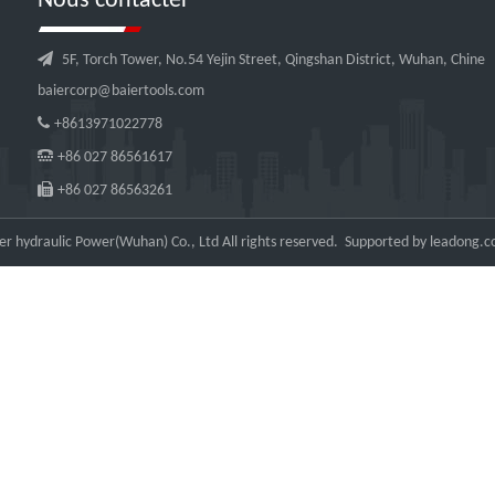
Nous contacter

5F, Torch Tower, No.54 Yejin Street, Qingshan District, Wuhan, Chine
baiercorp@baiertools.com

+8613971022778

+86 027 86561617

+86 027 86563261
r hydraulic Power(Wuhan) Co., Ltd All rights reserved. Supported by
leadong.