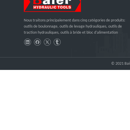
Nous traitons principalement dans cinq catégories de produits:
outils de boulonnage, outils de levage hydrauliques, outils de
traction hydrauliques, outils à bride et bloc d'alimentation
© 2021 Baie