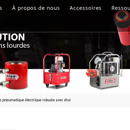
s
À propos de nous
Accessoires
Ressou
 boulonnage
aulique
rolique
ride
ue pneumatique électrique robuste avec étui