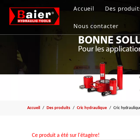
Accueil
Des produit
Outils de
Nous contacter
Vérin hydr
Pompe hyd
Extracteur
Outil de b
Accueil
/
Des produits
/
Cric hydraulique
/
Cric hydrauliq
Ce produit a été sur l'étagère!