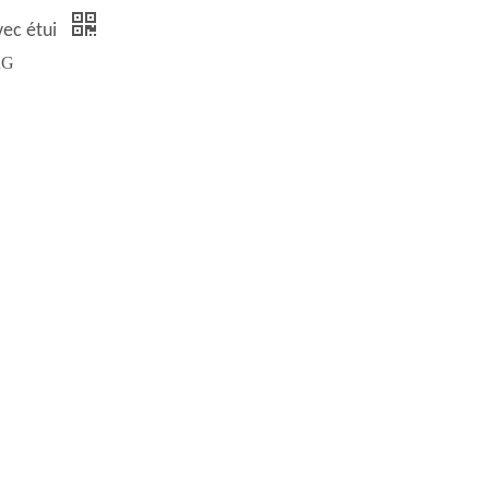
vec étui
RG