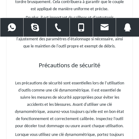
tordre brusquement. Cela contribuera à garantir que le couple
est appliqué de manière uniforme et précise.
De plus, il est important de calibrer et d'entretenir
régulièrement votre clé dynamométrique pour garantir sa
+86 15918534550
86 13971022778
86 27 86561676
86 13971022778
baiercor
précision et sa longévité. Cela inclut la vérification et
l'ajustement des paramètres d'étalonnage si nécessaire, ainsi
que le maintien de l'outil propre et exempt de débris.
Précautions de sécurité
Les précautions de sécurité sont essentielles lors de l’utilisation
d’outils comme une clé dynamométrique. Il est essentiel de
suivre les mesures de sécurité appropriées pour éviter les
accidents et les blessures. Avant d'utiliser une clé
dynamométrique, assurez-vous toujours qu'elle est en bon état
de fonctionnement et correctement calibrée. Inspectez l’outil
pour déceler tout dommage ou usure avant chaque utilisation.
Lorsque vous utilisez une clé dynamométrique, portez toujours