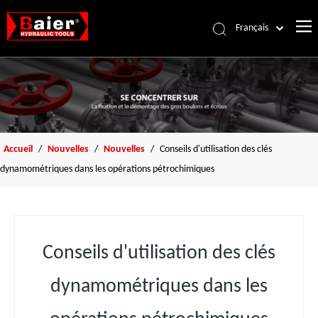
Français
Português
Accueil
Español
Pусский
Des produits
العربية
À propos de nous
English
Accessoires
Accueil
/
Nouvelles
/
Nouvelles
/
Conseils d'utilisation des clés
dynamométriques dans les opérations pétrochimiques
Ressources
Nouvelles
Nous contacter
Conseils d'utilisation des clés
dynamométriques dans les