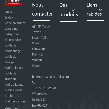
Nous
Des
Liens
Nous
contacter
rapides
produits
traitons
principalement

5F, Torch
dans cinq
Tower,
catégories
No.54 Yejin
de produits:
Street,
outils de
Qingshan
boulonnage,
District,
outils de
Wuhan,
levage
Chine
hydrauliques,
outils de
baiercorp@baiertools.com
traction

hydrauliques,
+8613971022778
outils à bride

+86 027
et bloc
86561617
d'alimentation

+86 027