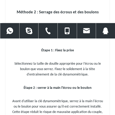
Méthode 2 : Serrage des écrous et des boulons
Maintenant que votre clé dynamométrique est ajustée, vous
+86 15918534550
86 13971022778
86 27 86561676
86 13971022778
baiercor
pouvez commencer à serrer les écrous et les boulons au couple
spécifié.
Étape 1 : Fixez la prise
Sélectionnez la taille de douille appropriée pour l’écrou ou le
boulon que vous serrez. Fixez-le solidement à la tête
d'entraînement de la clé dynamométrique.
Étape 2 : serrer à la main l'écrou ou le boulon
Avant d'utiliser la clé dynamométrique, serrez à la main l'écrou
ou le boulon pour vous assurer qu'il est correctement installé.
Cette étape réduit le risque de mauvaise application du couple,