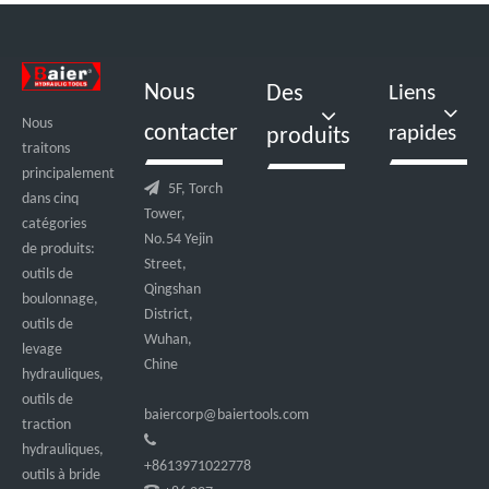
Nous
Des
Liens
Nous
contacter
rapides
produits
traitons
principalement

5F, Torch
dans cinq
Tower,
catégories
No.54 Yejin
de produits:
Street,
outils de
Qingshan
boulonnage,
District,
outils de
Wuhan,
levage
Chine
hydrauliques,
outils de
baiercorp@baiertools.com
traction

hydrauliques,
+8613971022778
outils à bride