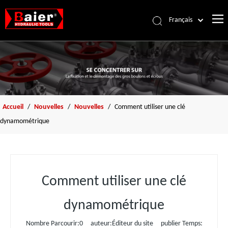
Français
Português
Accueil
Español
Pусский
Des produits
العربية
À propos de nous
English
Accessoires
Accueil
/
Nouvelles
/
Nouvelles
/
Comment utiliser une clé
dynamométrique
Ressources
Nouvelles
Nous contacter
Comment utiliser une clé
dynamométrique
Nombre Parcourir:
0
auteur:Éditeur du site publier Temps: