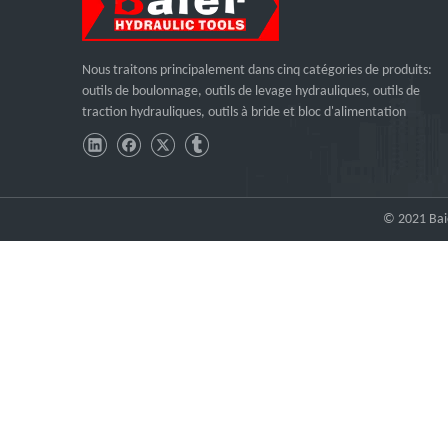
Nous traitons principalement dans cinq catégories de produits:
outils de boulonnage, outils de levage hydrauliques, outils de
traction hydrauliques, outils à bride et bloc d'alimentation
© 2021 Baie