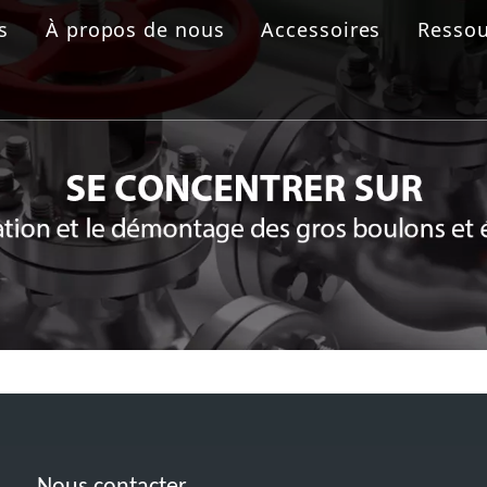
s
À propos de nous
Accessoires
Ressou
 boulonnage
aulique
rolique
ride