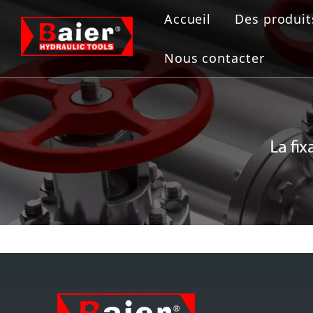
Accueil
Des produit
Outils de
Nous contacter
Vérin hydr
Pompe hyd
Extracteur
Outil de b