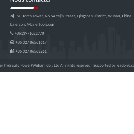
Nous contacter

5F, Torch Tower, No.54 Yejin Street, Qingshan District, Wuhan, Chine
baiercorp@baiertools.com

+8613971022778

+86 027 86561617

+86 027 86563261
r hydraulic Power(Wuhan) Co., Ltd All rights reserved. Supported by
leadong.