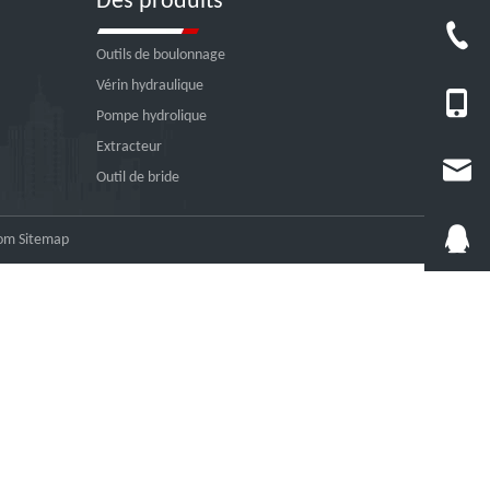
Des produits
Outils de boulonnage
Vérin hydraulique
Pompe hydrolique
Extracteur
Outil de bride
com
Sitemap