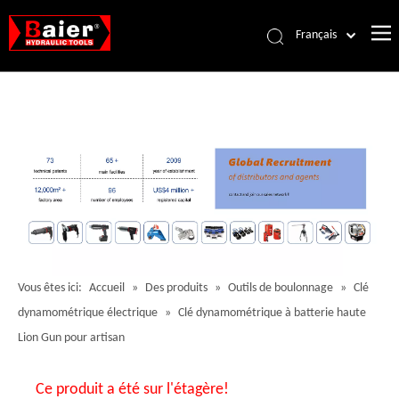
Français
Português
Español
Pусский
العربية
English
Vous êtes ici:
Accueil
»
Des produits
»
Outils de boulonnage
»
Clé
dynamométrique électrique
»
Clé dynamométrique à batterie haute
Lion Gun pour artisan
Ce produit a été sur l'étagère!