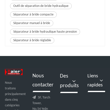
Outil de séparation de bride hydraulique
Séparateur à bride compacte
Séparateur manuel à bride
Séparateur à bride hydraulique haute pression
Séparateur à bride réglable
Nous
Des
Liens
Nous
contacter
rapides
produits
traitons
principalement

5F, Torch
dans cinq
Tower,
catégories
No.54 Yejin