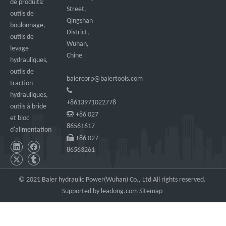
de produits:
Street,
outils de
Qingshan
boulonnage,
District,
outils de
Wuhan,
levage
Chine
hydrauliques,
outils de
baiercorp@baiertools.com
traction

hydrauliques,
+8613971022778
outils à bride

+86 027
et bloc
86561617
d'alimentation

+86 027
86563261
© 2021 Baier hydraulic Power(Wuhan) Co., Ltd All rights reserved.
Supported by
leadong.com
Sitemap