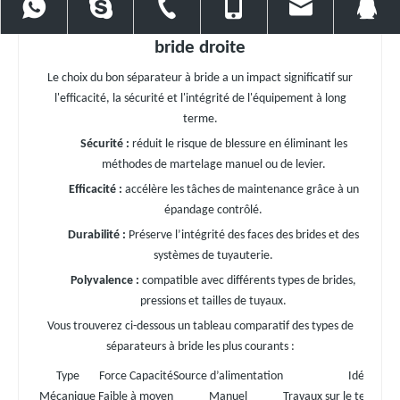
+86 15918534550
86 13971022778
86 27 86561676
86 13971022778
baiercor
Avantages de l'utilisation du séparateur à
bride droite
Le choix du bon séparateur à bride a un impact significatif sur
l'efficacité, la sécurité et l'intégrité de l'équipement à long
terme.
Sécurité :
réduit le risque de blessure en éliminant les
méthodes de martelage manuel ou de levier.
Efficacité :
accélère les tâches de maintenance grâce à un
épandage contrôlé.
Durabilité :
Préserve l’intégrité des faces des brides et des
systèmes de tuyauterie.
Polyvalence :
compatible avec différents types de brides,
pressions et tailles de tuyaux.
Vous trouverez ci-dessous un tableau comparatif des types de
séparateurs à bride les plus courants :
Type
Force Capacité
Source d’alimentation
Idéal pour
Mécanique
Faible à moyen
Manuel
Travaux sur le terrain, 