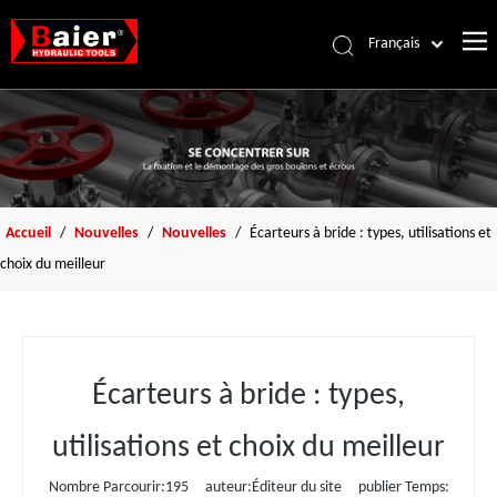
Français
Português
Accueil
Español
Pусский
Des produits
العربية
À propos de nous
English
Accessoires
Accueil
/
Nouvelles
/
Nouvelles
/
Écarteurs à bride : types, utilisations et
choix du meilleur
Ressources
Nouvelles
Nous contacter
Écarteurs à bride : types,
utilisations et choix du meilleur
Nombre Parcourir:
195
auteur:Éditeur du site publier Temps: